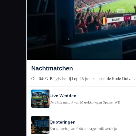
Nachtmatchen
Om 04:57 Belgische tijd op 26 juni stappen de Rode Duivels h
Live Wedden
De 73ste minuut van Marokko tegen Spanje, WK...
Quoteringen
Een quotering van 6.00 op Argentinië vertelt je...