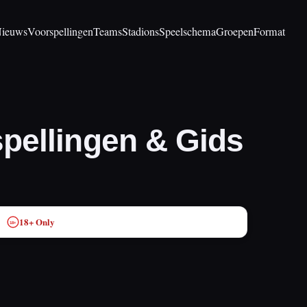
ieuws
Voorspellingen
Teams
Stadions
Speelschema
Groepen
Format
pellingen & Gids
18+ Only
18+