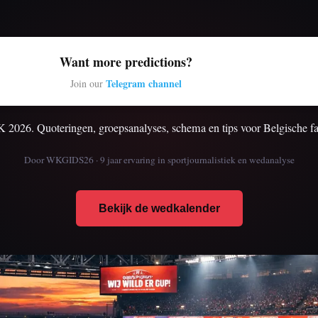
Want more predictions?
Telegram channel
Join our
 2026. Quoteringen, groepsanalyses, schema en tips voor Belgische 
Door WKGIDS26 · 9 jaar ervaring in sportjournalistiek en wedanalyse
Bekijk de wedkalender