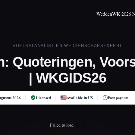
Wedden
WK 2026 N
VOETBALANALIST EN WEDDENSCHAPSEXPERT
 Quoteringen, Voors
| WKGIDS26
ugustus 2026
Licensed
Available in US
Fast payouts
Failed to load.
Retry