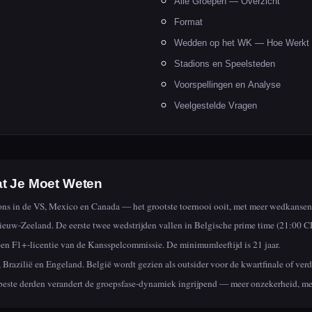
Alle Groepen — Overzicht
Format
Wedden op het WK — Hoe Werkt 
Stadions en Speelsteden
Voorspellingen en Analyse
Veelgestelde Vragen
t Je Moet Weten
ons in de VS, Mexico en Canada — het grootste toernooi ooit, met meer wedkanse
ieuw-Zeeland. De eerste twee wedstrijden vallen in Belgische prime time (21:00 
en F1+-licentie van de Kansspelcommissie. De minimumleeftijd is 21 jaar.
 Brazilië en Engeland. België wordt gezien als outsider voor de kwartfinale of verd
beste derden verandert de groepsfase-dynamiek ingrijpend — meer onzekerheid, me