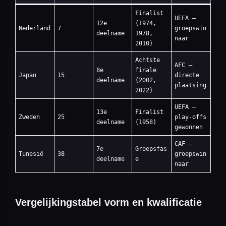
Finalist
UEFA —
12e
(1974,
Nederland
7
groepswin
deelname
1978,
naar
2010)
Achtste
AFC —
8e
finale
Japan
15
directe
deelname
(2002,
plaatsing
2022)
UEFA —
13e
Finalist
Zweden
25
play-offs
deelname
(1958)
gewonnen
CAF —
7e
Groepsfas
Tunesië
38
groepswin
deelname
e
naar
Vergelijkingstabel vorm en kwalificatie