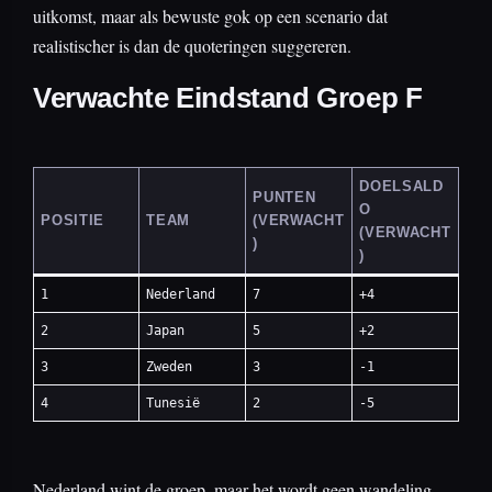
uitkomst, maar als bewuste gok op een scenario dat
realistischer is dan de quoteringen suggereren.
Verwachte Eindstand Groep F
DOELSALD
PUNTEN
O
POSITIE
TEAM
(VERWACHT
(VERWACHT
)
)
1
Nederland
7
+4
2
Japan
5
+2
3
Zweden
3
-1
4
Tunesië
2
-5
Nederland wint de groep, maar het wordt geen wandeling.