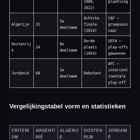
1986,
plaatsing
2022)
Achtste
CAF —
5e
Algerije
31
finale
groepswin
deelname
(2014)
naar
Derde
UEFA —
Oostenrij
8e
24
plaats
play-offs
k
deelname
(1954)
gewonnen
AFC —
1e
intercont
Jordanië
68
Debutant
deelname
inentale
play-off
Vergelijkingstabel vorm en statistieken
CRITERI
ARGENTI
ALGERIJ
OOSTEN
JORDANI
UM
NIË
E
RIJK
Ë