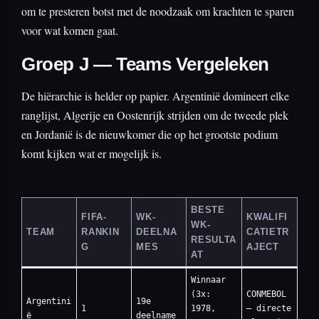
om te presteren botst met de noodzaak om krachten te sparen
voor wat komen gaat.
Groep J — Teams Vergeleken
De hiërarchie is helder op papier. Argentinië domineert elke
ranglijst, Algerije en Oostenrijk strijden om de tweede plek
en Jordanië is de nieuwkomer die op het grootste podium
komt kijken wat er mogelijk is.
BESTE
FIFA-
WK-
KWALIFI
WK-
TEAM
RANKIN
DEELNA
CATIETR
RESULTA
G
MES
AJECT
AT
Winnaar
(3x:
CONMEBOL
Argentini
19e
1
1978,
— directe
ë
deelname