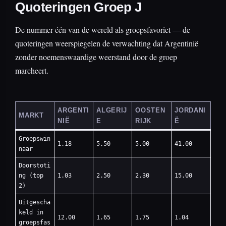
Quoteringen Groep J
De nummer één van de wereld als groepsfavoriet — de
quoteringen weerspiegelen de verwachting dat Argentinië
zonder noemenswaardige weerstand door de groep
marcheert.
ARGENTI
ALGERIJ
OOSTEN
JORDANI
MARKT
NIË
E
RIJK
Ë
Groepswin
1.18
5.50
5.00
41.00
naar
Doorstoti
ng (top
1.03
2.50
2.30
15.00
2)
Uitgescha
keld in
12.00
1.65
1.75
1.04
groepsfas