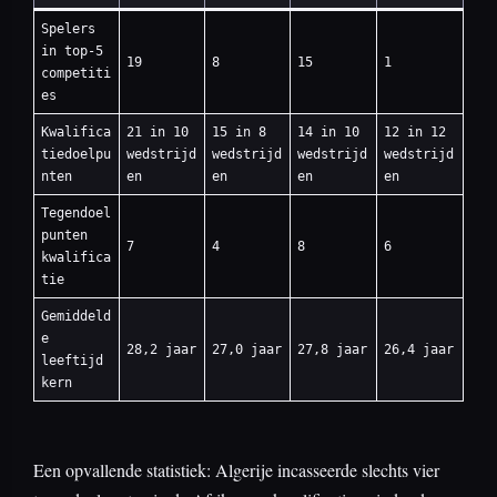
Spelers
in top-5
19
8
15
1
competiti
es
Kwalifica
21 in 10
15 in 8
14 in 10
12 in 12
tiedoelpu
wedstrijd
wedstrijd
wedstrijd
wedstrijd
nten
en
en
en
en
Tegendoel
punten
7
4
8
6
kwalifica
tie
Gemiddeld
e
28,2 jaar
27,0 jaar
27,8 jaar
26,4 jaar
leeftijd
kern
Een opvallende statistiek: Algerije incasseerde slechts vier