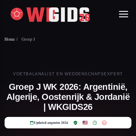
Home
/
Groep J
VOETBALANALIST EN WEDDENSCHAPSEXPERT
Groep J WK 2026: Argentinië,
Algerije, Oostenrijk & Jordanië
| WKGIDS26
Updated augustus 2026
18+