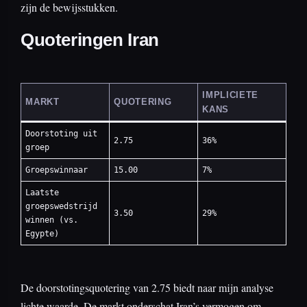
zijn de bewijsstukken.
Quoteringen Iran
IMPLICIETE
MARKT
QUOTERING
KANS
Doorstoting uit
2.75
36%
groep
Groepswinnaar
15.00
7%
Laatste
groepswedstrijd
3.50
29%
winnen (vs.
Egypte)
De doorstotingsquotering van 2.75 biedt naar mijn analyse
lichte waarde. De markt onderschat Iran’s vermogen om