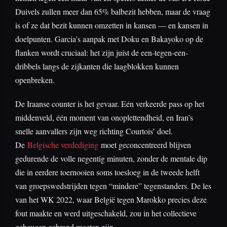
Duivels zullen meer dan 65% balbezit hebben, maar de vraag
is of ze dat bezit kunnen omzetten in kansen — en kansen in
doelpunten. Garcia’s aanpak met Doku en Bakayoko op de
flanken wordt cruciaal: het zijn juist de een-tegen-een-
dribbels langs de zijkanten die laagblokken kunnen
openbreken.
De Iraanse counter is het gevaar. Eén verkeerde pass op het
middenveld, één moment van onoplettendheid, en Iran’s
snelle aanvallers zijn weg richting Courtois’ doel.
De
Belgische verdediging
moet geconcentreerd blijven
gedurende de volle negentig minuten, zonder de mentale dip
die in eerdere toernooien soms toesloeg in de tweede helft
van groepswedstrijden tegen “mindere” tegenstanders. De les
van het WK 2022, waar België tegen Marokko precies deze
fout maakte en werd uitgeschakeld, zou in het collectieve
geheugen gebrand moeten zijn.