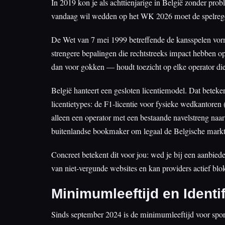
In 2019 kon je als achttienjarige in België zonder pro
vandaag wil wedden op het WK 2026 moet de spelregels
De Wet van 7 mei 1999 betreffende de kansspelen vormt
strengere bepalingen die rechtstreeks impact hebben 
dan voor gokken — houdt toezicht op elke operator die 
België hanteert een gesloten licentiemodel. Dat betek
licentietypes: de F1-licentie voor fysieke wedkantoren
alleen een operator met een bestaande navelstreng naar
buitenlandse bookmaker om legaal de Belgische markt 
Concreet betekent dit voor jou: wed je bij een aanbied
van niet-vergunde websites en kan providers actief blo
Minimumleeftijd en Identif
Sinds september 2024 is de minimumleeftijd voor sport