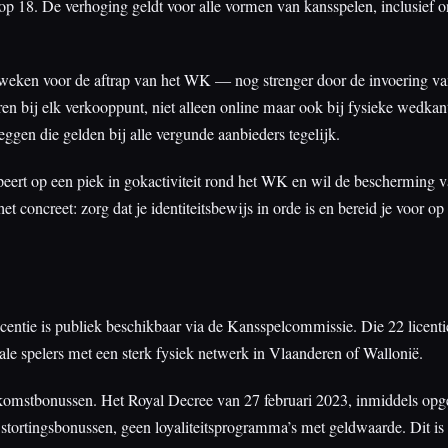
ns op 18. De verhoging geldt voor alle vormen van kansspelen, inclusie
ee weken voor de aftrap van het WK — nog strenger door de invoering v
ren bij elk verkooppunt, niet alleen online maar ook bij fysieke wedkant
ggen die gelden bij alle vergunde aanbieders tegelijk.
ipeert op een piek in gokactiviteit rond het WK en wil de bescherming
et concreet: zorg dat je identiteitsbewijs in orde is en bereid je voor op 
centie is publiek beschikbaar via de Kansspelcommissie. Die 22 licenti
kale spelers met een sterk fysiek netwerk in Vlaanderen of Wallonië.
elkomstbonussen. Het Royal Decree van 27 februari 2023, inmiddels op
tortingsbonussen, geen loyaliteitsprogramma’s met geldwaarde. Dit is 