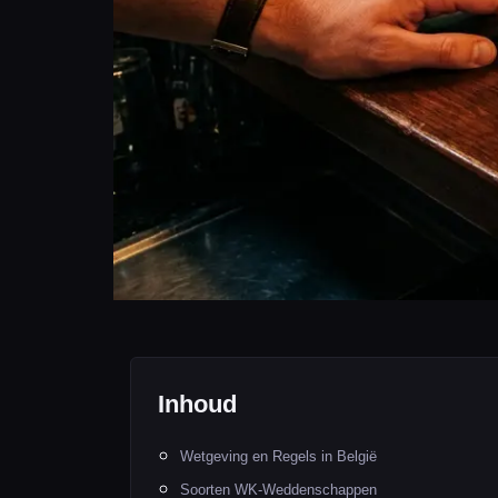
Inhoud
Wetgeving en Regels in België
Soorten WK-Weddenschappen