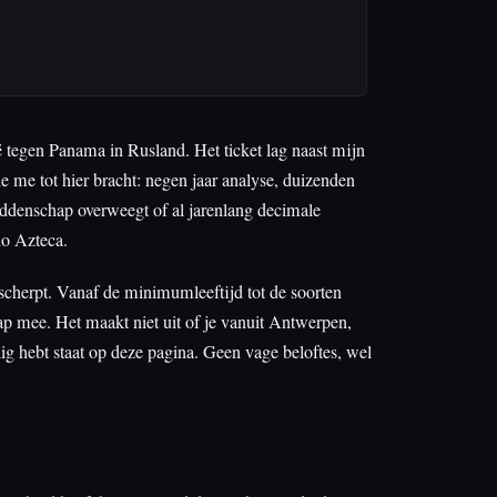
 tegen Panama in Rusland. Het ticket lag naast mijn
e me tot hier bracht: negen jaar analyse, duizenden
eddenschap overweegt of al jarenlang decimale
io Azteca.
escherpt. Vanaf de minimumleeftijd tot de soorten
ap mee. Het maakt niet uit of je vanuit Antwerpen,
dig hebt staat op deze pagina. Geen vage beloftes, wel