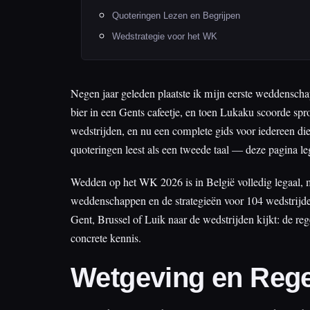
Quoteringen Lezen en Begrijpen
Wedstrategie voor het WK
Negen jaar geleden plaatste ik mijn eerste weddensch
bier in een Gents cafeetje, en toen Lukaku scoorde spr
wedstrijden, en nu een complete gids voor iedereen di
quoteringen leest als een tweede taal — deze pagina leg
Wedden op het WK 2026 is in België volledig legaal, ma
weddenschappen en de strategieën voor 104 wedstrijden
Gent, Brussel of Luik naar de wedstrijden kijkt: de reg
concrete kennis.
Wetgeving en Regel