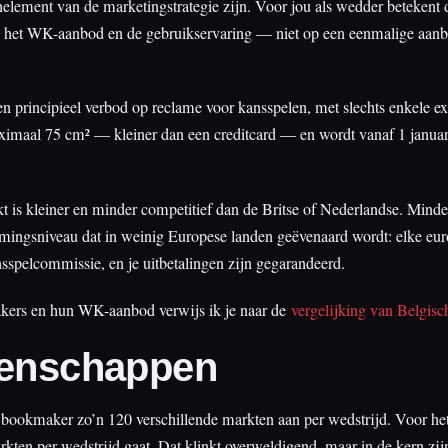
element van de marketingstrategie zijn. Voor jou als wedder betekent
an het WK-aanbod en de gebruikservaring — niet op een eenmalige aanb
en principieel verbod op reclame voor kansspelen, met slechts enkele 
maximaal 75 cm² — kleiner dan een creditcard — en wordt vanaf 1 januar
 is kleiner en minder competitief dan de Britse of Nederlandse. Minder
ingsniveau dat in weinig Europese landen geëvenaard wordt: elke euro d
spelcommissie, en je uitbetalingen zijn gegarandeerd.
akers en hun WK-aanbod verwijs ik je naar de
vergelijking van Belgi
enschappen
ookmaker zo’n 120 verschillende markten aan per wedstrijd. Voor he
rkten per wedstrijd gaat. Dat klinkt overweldigend, maar in de kern zijn