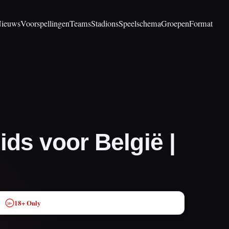
ieuws
Voorspellingen
Teams
Stadions
Speelschema
Groepen
Format
ds voor België |
18+ Only
18+