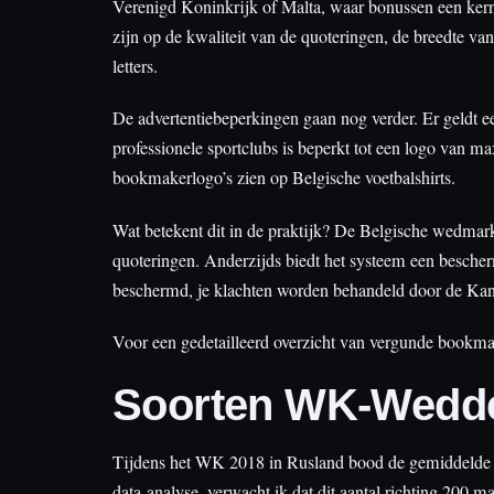
Verenigd Koninkrijk of Malta, waar bonussen een kern
zijn op de kwaliteit van de quoteringen, de breedte v
letters.
De advertentiebeperkingen gaan nog verder. Er geldt e
professionele sportclubs is beperkt tot een logo van 
bookmakerlogo’s zien op Belgische voetbalshirts.
Wat betekent dit in de praktijk? De Belgische wedmarkt
quoteringen. Anderzijds biedt het systeem een bescherm
beschermd, je klachten worden behandeld door de Kans
Voor een gedetailleerd overzicht van vergunde bookm
Soorten WK-Wedd
Tijdens het WK 2018 in Rusland bood de gemiddelde b
data-analyse, verwacht ik dat dit aantal richting 200 ma